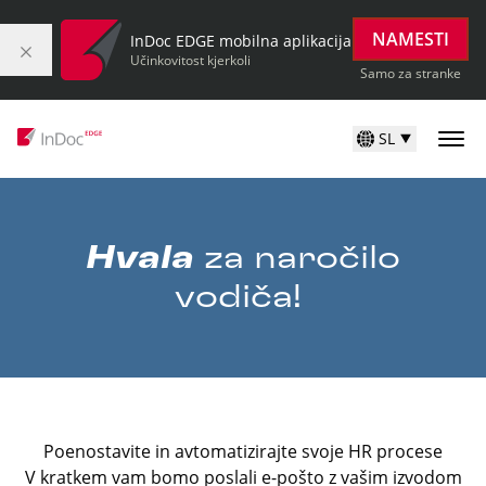
NAMESTI
InDoc EDGE mobilna aplikacija
Učinkovitost kjerkoli
Samo za stranke
SL
Hvala
za naročilo
vodiča!
Poenostavite in avtomatizirajte svoje HR procese
V kratkem vam bomo poslali e-pošto z vašim izvodom