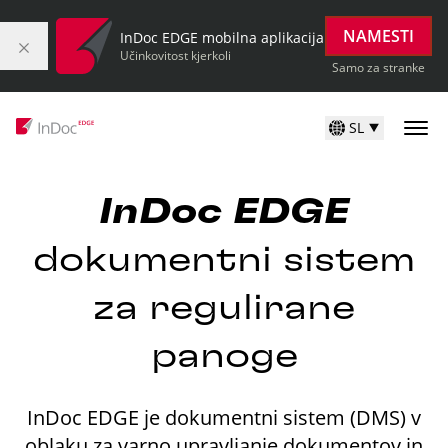
NAMESTI
InDoc EDGE mobilna aplikacija
Učinkovitost kjerkoli
Samo za stranke
SL
InDoc
EDGE
dokumentni sistem
za regulirane
panoge
InDoc EDGE je dokumentni sistem (DMS) v
oblaku za varno upravljanje dokumentov in