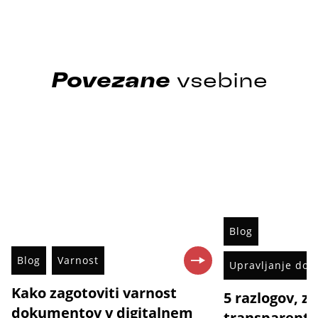
Povezane
vsebine
Blog
Blog
Varnost
Upravljanje do
Kako zagotoviti varnost
5 razlogov, z
dokumentov v digitalnem
transparentn