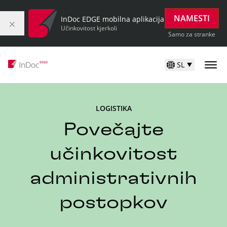
NAMESTI
InDoc EDGE mobilna aplikacija
Učinkovitost kjerkoli
Samo za stranke
SL
LOGISTIKA
Povečajte
učinkovitost
administrativnih
postopkov