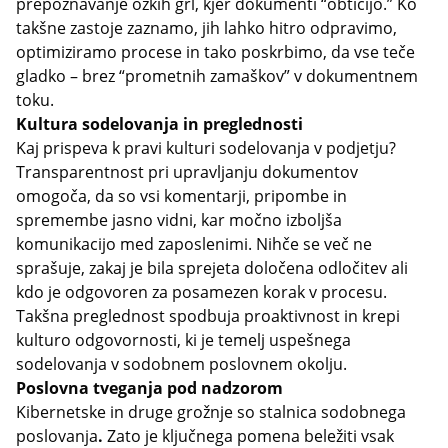
prepoznavanje ozkih grl, kjer dokumenti “obtičijo.” Ko
takšne zastoje zaznamo, jih lahko hitro odpravimo,
optimiziramo procese in tako poskrbimo, da vse teče
gladko – brez “prometnih zamaškov” v dokumentnem
toku.
Kultura sodelovanja in preglednosti
Kaj prispeva k pravi kulturi sodelovanja v podjetju?
Transparentnost pri upravljanju dokumentov
omogoča, da so vsi komentarji, pripombe in
spremembe jasno vidni, kar močno izboljša
komunikacijo med zaposlenimi. Nihče se več ne
sprašuje, zakaj je bila sprejeta določena odločitev ali
kdo je odgovoren za posamezen korak v procesu.
Takšna preglednost spodbuja proaktivnost in krepi
kulturo odgovornosti, ki je temelj uspešnega
sodelovanja v sodobnem poslovnem okolju.
Poslovna tveganja pod nadzorom
Kibernetske in druge grožnje so stalnica sodobnega
poslovanja
.
Zato je ključnega pomena beležiti vsak