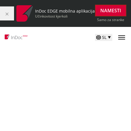
NAMESTI
InDoc EDGE mobilna aplikacija
Učinkovitost kjerkoli
Samo za stranke
SL