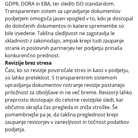
GDPR, DORA in EBA, ter slediti ISO standardom.
Transparenten sistem za upravljanje dokumentov
podjetjem omogoča jasen vpogled v to, kdo je dostopal
do določenih dokumentov in katere spremembe so
bile izvedene. Takšna sledljivost ne zagotavlja le
skladnosti z zakonodajo, ampak krepi tudi zaupanje
strank in poslovnih partnerjev ter podjetju prinaša
konkurenčno prednost.
Revizije brez stresa
Časi, ko so revizije povzročale stres in kaos v podjetju,
so lahko preteklost. S transparentnim sistemom
upravljanja dokumentov notranje revizije postanejo
priložnost za izboljšave in ne več breme. Revizorji lahko
preprosto dostopajo do celotne revizijske sledi, kar
občutno skrajša čas pregleda in zniža stroške. Še
pomembnejše pa je, da takšna preglednost krepi
zaupanje revizorjev v zanesljivost in točnost podatkov
podjetja.