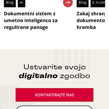
Blog
AI
Blog
E-hramb
Dokumentni sistem z
Zakaj shranj
umetno inteligenco za
dokumentov n
regulirane panoge
hramba
Ustvarite svojo
digitalno
zgodbo
KONTAKTIRAJTE NAS