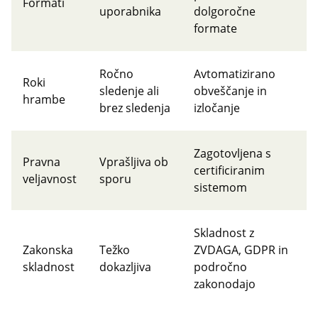
Formati
uporabnika
dolgoročne
formate
Ročno
Avtomatizirano
Roki
sledenje ali
obveščanje in
hrambe
brez sledenja
izločanje
Zagotovljena s
Pravna
Vprašljiva ob
certificiranim
veljavnost
sporu
sistemom
Skladnost z
Zakonska
Težko
ZVDAGA, GDPR in
skladnost
dokazljiva
področno
zakonodajo