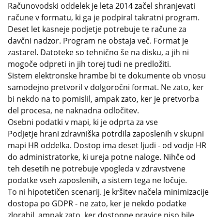
Računovodski oddelek je leta 2014 začel shranjevati
račune v formatu, ki ga je podpiral takratni program.
Deset let kasneje podjetje potrebuje te račune za
davčni nadzor. Program ne obstaja več. Format je
zastarel. Datoteke so tehnično še na disku, a jih ni
mogoče odpreti in jih torej tudi ne predložiti.
Sistem elektronske hrambe bi te dokumente ob vnosu
samodejno pretvoril v dolgoročni format. Ne zato, ker
bi nekdo na to pomislil, ampak zato, ker je pretvorba
del procesa, ne naknadna odločitev.
Osebni podatki v mapi, ki je odprta za vse
Podjetje hrani zdravniška potrdila zaposlenih v skupni
mapi HR oddelka. Dostop ima deset ljudi - od vodje HR
do administratorke, ki ureja potne naloge. Nihče od
teh desetih ne potrebuje vpogleda v zdravstvene
podatke vseh zaposlenih, a sistem tega ne ločuje.
To ni hipotetičen scenarij. Je kršitev načela minimizacije
dostopa po GDPR - ne zato, ker je nekdo podatke
zlorabil, ampak zato, ker dostopne pravice niso bile