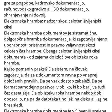
gre za pogodbe, kadrovsko dokumentacijo,
računovodsko gradivo ali ISO dokumentacijo,
shranjevanje ni dovolj.
Elektronska hramba: nadzor skozi celoten življenjski
cikel
Elektronska hramba dokumentov je sistematična,
dolgoročna hramba dokumentacije, ki zagotavlja njeno
uporabnost, pristnost in pravno veljavnost skozi
celoten čas hrambe. Obsega celoten življenjski cikel
dokumenta - od zajema do izločitve ob izteku roka
hrambe.
Kaj to pomeni v praksi? Da sistem, ne človek,
zagotavlja, da se z dokumentom ravna po vnaprej
določenih pravilih. Da se vsak dostop zabeleži. Da se
format samodejno pretvori v obliko, ki bo berljiva tudi
čez desetletja. Da ob izteku roka hrambe nekdo dobi
opozorilo, ne pa da datoteka tiho leži na disku ali izgine
brez sledi.
Elektronska hramba dokumentov je v Sloveniji urejena