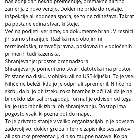
naslednji dan nekdo preimenuje, premakne ali tiho
zamenja z novo verzijo. Dokler ne pride do revizije,
inšpekcije ali sodnega spora, se to ne zdi težava. Takrat
pa postane edina stvar, ki šteje.
Večina podjetij verjame, da dokumente hrani. V resnici
jih samo shranjuje. Razlika med obojim ni
terminološka, temveč pravna, poslovna in v določenih
primerih tudi kazenska.
Shranjevanje: prostor brez nadzora
Shranjevanje pomeni eno stvar: datoteka ima prostor.
Pristane na disku, v oblaku ali na USB-ključku. To je vse.
Nihče ne beleži, kdo jo je odprl ali spremenil. Nihče ne
skrbi, da bi jo ob izteku roka hrambe izločili ali da je ne
bi nekdo izbrisal prezgodaj. Format je odvisen od tega,
kaj je uporabnik izbral ob shranjevanju. Dostop ima
pogosto vsak, ki pozna pot do mape.
To je privzeto stanje v veliko organizacijah in je povsem
zadovoljivo, dokler gre za interne zapisnike sestankov
ali osnutke prezentacij, ki niso zaupne narave. Ko pa