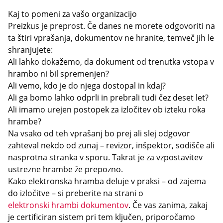
Kaj to pomeni za vašo organizacijo
Preizkus je preprost. Če danes ne morete odgovoriti na
ta štiri vprašanja, dokumentov ne hranite, temveč jih le
shranjujete:
Ali lahko dokažemo, da dokument od trenutka vstopa v
hrambo ni bil spremenjen?
Ali vemo, kdo je do njega dostopal in kdaj?
Ali ga bomo lahko odprli in prebrali tudi čez deset let?
Ali imamo urejen postopek za izločitev ob izteku roka
hrambe?
Na vsako od teh vprašanj bo prej ali slej odgovor
zahteval nekdo od zunaj – revizor, inšpektor, sodišče ali
nasprotna stranka v sporu. Takrat je za vzpostavitev
ustrezne hrambe že prepozno.
Kako elektronska hramba deluje v praksi – od zajema
do izločitve – si preberite na strani o
elektronski hrambi dokumentov
. Če vas zanima, zakaj
je certificiran sistem pri tem ključen, priporočamo