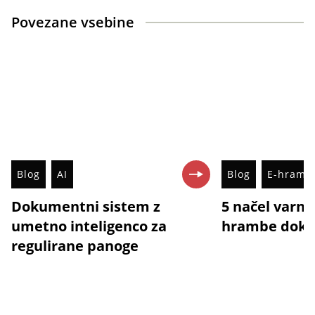
Povezane vsebine
Blog
AI
Blog
E-hramb
Dokumentni sistem z
5 načel varne
umetno inteligenco za
hrambe dok
regulirane panoge