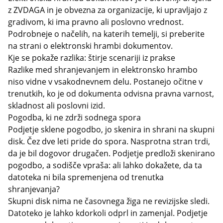
z ZVDAGA in je obvezna za organizacije, ki upravljajo z
gradivom, ki ima pravno ali poslovno vrednost.
Podrobneje o načelih, na katerih temelji, si preberite
na strani o elektronski hrambi dokumentov.
Kje se pokaže razlika: štirje scenariji iz prakse
Razlike med shranjevanjem in elektronsko hrambo
niso vidne v vsakodnevnem delu. Postanejo očitne v
trenutkih, ko je od dokumenta odvisna pravna varnost,
skladnost ali poslovni izid.
Pogodba, ki ne zdrži sodnega spora
Podjetje sklene pogodbo, jo skenira in shrani na skupni
disk. Čez dve leti pride do spora. Nasprotna stran trdi,
da je bil dogovor drugačen. Podjetje predloži skenirano
pogodbo, a sodišče vpraša: ali lahko dokažete, da ta
datoteka ni bila spremenjena od trenutka
shranjevanja?
Skupni disk nima ne časovnega žiga ne revizijske sledi.
Datoteko je lahko kdorkoli odprl in zamenjal. Podjetje