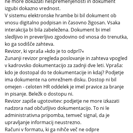
ne more dokazati nespremenjenosti in dokument
izgubi dokazno vrednost.
V sistemu elektronske hrambe bi bil dokument ob
vnosu digitalno podpisan in časovno žigosan. Vsaka
interakcija bi bila zabeležena. Dokument bi imel
sledljivo in preverljivo zgodovino od vnosa do trenutka,
ko ga sodišče zahteva.
Revizor, ki vpraša »kdo je to odprl?«
Zunanji revizor pregleda poslovanje in zahteva vpogled
v kadrovsko dokumentacijo za zadnji dve leti. Vpraša:
kdo je dostopal do te dokumentacije in kdaj? Podjetje
ima dokumente na omrežnem disku. Dostop ni bil
omejen - celoten HR oddelek je imel pravice za branje
in pisanje. Beležk o dostopu ni.
Revizor zapiše ugotovitev: podjetje ne more izkazati
nadzora nad občutljivo dokumentacijo. To ni le
administrativna pripomba, temveč signal, da je
upravljanje informacij neustrezno.
Računi v formatu, ki ga nihče več ne odpre