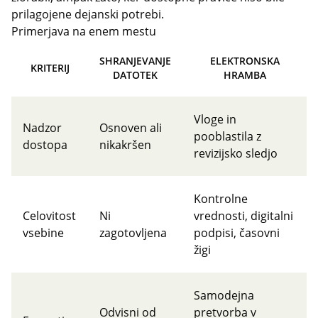
prilagojene dejanski potrebi.
Primerjava na enem mestu
SHRANJEVANJE
ELEKTRONSKA
KRITERIJ
DATOTEK
HRAMBA
Vloge in
Nadzor
Osnoven ali
pooblastila z
dostopa
nikakršen
revizijsko sledjo
Kontrolne
Celovitost
Ni
vrednosti, digitalni
vsebine
zagotovljena
podpisi, časovni
žigi
Samodejna
Odvisni od
pretvorba v