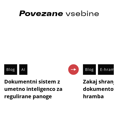
Povezane
vsebine
Blog
AI
Blog
E-hramb
Dokumentni sistem z
Zakaj shranj
umetno inteligenco za
dokumentov n
regulirane panoge
hramba