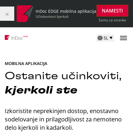
NAMESTI
InDoc EDGE mobilna aplikacija
Učinkovitost kjerkoli
Samo za stranke
SL
MOBILNA APLIKACIJA
Ostanite učinkoviti,
kjerkoli
ste
Izkoristite neprekinjen dostop, enostavno
sodelovanje in prilagodljivost za nemoteno
delo kjerkoli in kadarkoli.