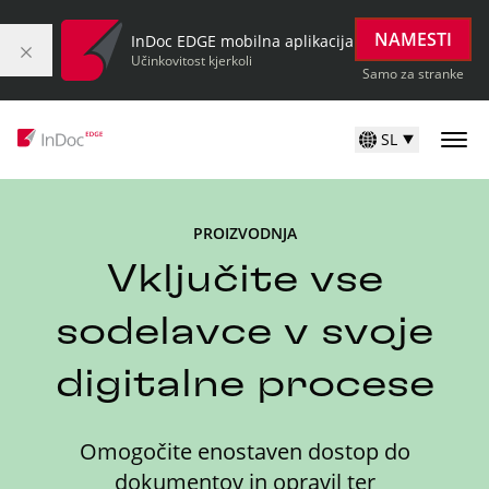
NAMESTI
InDoc EDGE mobilna aplikacija
Učinkovitost kjerkoli
Samo za stranke
SL
PROIZVODNJA
Vključite vse
sodelavce v svoje
digitalne procese
Omogočite enostaven dostop do
dokumentov in opravil ter