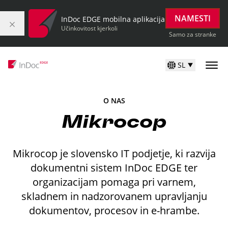
NAMESTI
InDoc EDGE mobilna aplikacija
Učinkovitost kjerkoli
Samo za stranke
SL
O NAS
Mikrocop
Mikrocop je slovensko IT podjetje, ki razvija
dokumentni sistem InDoc EDGE ter
organizacijam pomaga pri varnem,
skladnem in nadzorovanem upravljanju
dokumentov, procesov in e-hrambe.