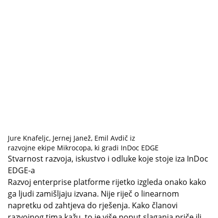
Jure Knafeljc, Jernej Janež, Emil Avdič iz
razvojne ekipe Mikrocopa, ki gradi InDoc EDGE
Stvarnost razvoja, iskustvo i odluke koje stoje iza InDoc
EDGE-a
Razvoj enterprise platforme rijetko izgleda onako kako
ga ljudi zamišljaju izvana. Nije riječ o linearnom
napretku od zahtjeva do rješenja. Kako članovi
razvojnog tima kažu, to je više poput slaganja priče ili