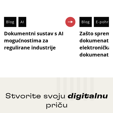
Blog
AI
Blog
E-pohra
Dokumentni sustav s AI
Zašto sprem
mogućnostima za
dokumenata 
regulirane industrije
elektronička
dokumenata
Stvorite svoju
digitalnu
priču