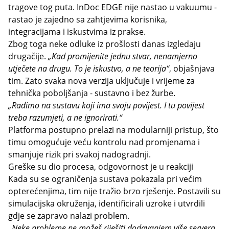
tragove tog puta. InDoc EDGE nije nastao u vakuumu -
rastao je zajedno sa zahtjevima korisnika,
integracijama i iskustvima iz prakse.
Zbog toga neke odluke iz prošlosti danas izgledaju
drugačije.
„Kad promijenite jednu stvar, nenamjerno
utječete na drugu. To je iskustvo, a ne teorija“
, objašnjava
tim. Zato svaka nova verzija uključuje i vrijeme za
tehnička poboljšanja - sustavno i bez žurbe.
„Radimo na sustavu koji ima svoju povijest. I tu povijest
treba razumjeti, a ne ignorirati.“
Platforma postupno prelazi na modularniji pristup, što
timu omogućuje veću kontrolu nad promjenama i
smanjuje rizik pri svakoj nadogradnji.
Greške su dio procesa, odgovornost je u reakciji
Kada su se ograničenja sustava pokazala pri većim
opterećenjima, tim nije tražio brzo rješenje. Postavili su
simulacijska okruženja, identificirali uzroke i utvrdili
gdje se zapravo nalazi problem.
„Neke probleme ne možeš riješiti dodavanjem više servera.