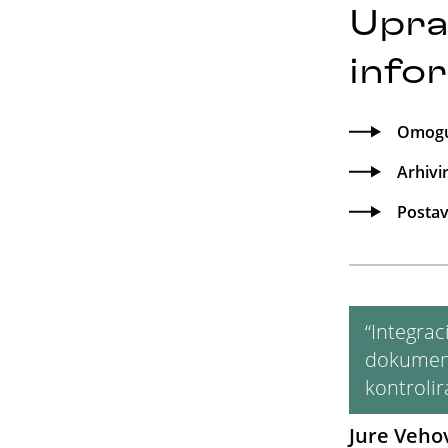
Upra
info
Omogu
Arhivi
Postav
“Integrac
dokumena
kontrolir
Jure Veho