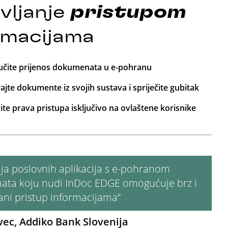
vljanje
pristupom
rmacijama
čite prijenos dokumenata u e-pohranu
rajte dokumente iz svojih sustava i spriječite gubitak
ite prava pristupa isključivo na ovlaštene korisnike
ija poslovnih aplikacija s e-pohranom
ta koju nudi InDoc EDGE omogućuje brz i
ani pristup informacijama”
vec, Addiko Bank Slovenija