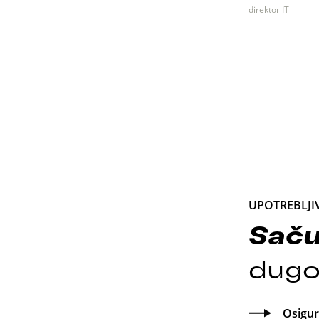
direktor IT
UPOTREBLJI
Saču
dugo
Osigur