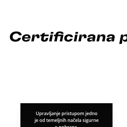
Certificirana
Upravljanje pristupom jedno
je od temeljnih načela sigurne