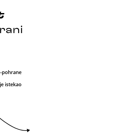
t
rani
 e-pohrane
e istekao