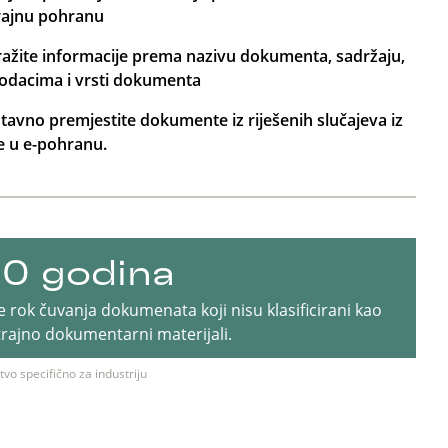
rajnu pohranu
ražite informacije prema nazivu dokumenta, sadržaju,
dacima i vrsti dokumenta
tavno premjestite dokumente iz riješenih slučajeva iz
e u e-pohranu.
10 godina
e rok čuvanja dokumenata koji nisu klasificirani kao
i trajno dokumentarni materijali.
vo specifično za industriju