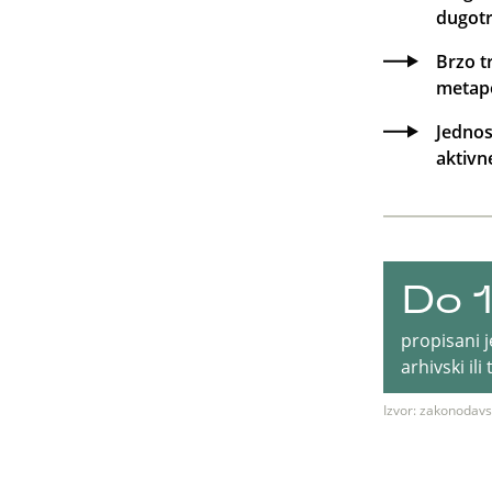
dugot
Brzo t
metapo
Jednos
aktivn
Do 
propisani j
arhivski il
Izvor: zakonodavst