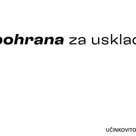
pohrana
za uskla
UČINKOVITO