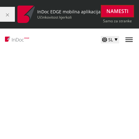
NAMESTI
InDoc EDGE mobilna aplikacija
Učinkovitost kjerkoli
Samo za stranke
SL