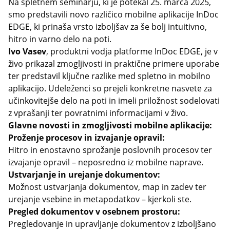
Na spletnem seminarju, ki je potekal 25. marca 2025,
smo predstavili novo različico mobilne aplikacije InDoc
EDGE, ki prinaša vrsto izboljšav za še bolj intuitivno,
hitro in varno delo na poti.
Ivo Vasev
, produktni vodja platforme InDoc EDGE, je v
živo prikazal zmogljivosti in praktične primere uporabe
ter predstavil ključne razlike med spletno in mobilno
aplikacijo. Udeleženci so prejeli konkretne nasvete za
učinkovitejše delo na poti in imeli priložnost sodelovati
z vprašanji ter povratnimi informacijami v živo.
Glavne novosti in zmogljivosti mobilne aplikacije:
Proženje procesov in izvajanje opravil:
Hitro in enostavno sprožanje poslovnih procesov ter
izvajanje opravil – neposredno iz mobilne naprave.
Ustvarjanje in urejanje dokumentov:
Možnost ustvarjanja dokumentov, map in zadev ter
urejanje vsebine in metapodatkov – kjerkoli ste.
Pregled dokumentov v osebnem prostoru:
Pregledovanje in upravljanje dokumentov z izboljšano