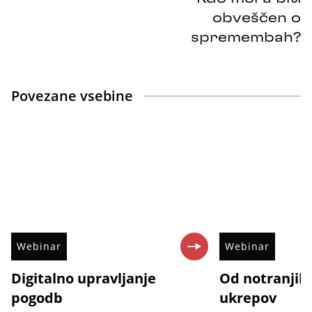
obveščen o
spremembah?
Povezane vsebine
Webinar
Webinar
Digitalno upravljanje
Od notranjih 
pogodb
ukrepov