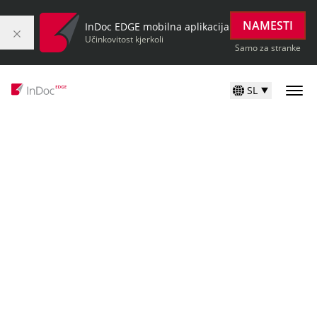
NAMESTI
InDoc EDGE mobilna aplikacija
Učinkovitost kjerkoli
Samo za stranke
SL