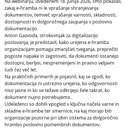
Na webinarju, izvedenem 18. junija 2026, smo pokazali,
zakaj e-hramba ni le vprašanje shranjevanja
dokumentov, temveč vprašanje varnosti, skladnosti,
dostopnosti in dolgoročnega zaupanja v poslovno
dokumentacijo.
Anton Gazvoda, strokovnjak za digitalizacijo
poslovanja, je predstavil, kako urejena e-hramba
organizacijam pomaga zmanjšati tveganja, preprečiti
pogoste napake in zagotoviti, da dokumenti ostanejo
dostopni, berljivi, nespremenjeni in pravno veljavni
tudi čez več let.
Na praktičnih primerih je pojasnil, kaj se zgodi, ko
dokumentacija ni ustrezno urejena, ko odgovornosti
niso jasne in ko se težave odkrijejo šele takrat, ko
dokument nujno potrebujemo.
Udeleženci so dobili vpogled v ključna načela varne in
skladne e-hrambe ter smernice, na kaj morajo biti
organizacije pozorne pri izbiri sistema za dolgoročno
hrambo poslovno pomembnih dokumentov.