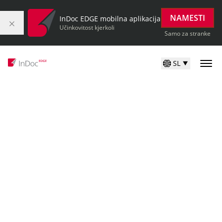
NAMESTI
InDoc EDGE mobilna aplikacija
Učinkovitost kjerkoli
Samo za stranke
SL