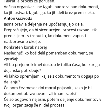
Takrat je proces že porušen.
Večina organizacij ne izgubi nadzora nad dokumenti,
ko jih ustvari. Izgubi ga, ko jih deli brez premisleka.
Anton Gazvoda
Jasna pravila deljenja ne upočasnjujejo dela.
Preprečujejo, da bi sicer urejeni procesi razpadli tik
pred ciljem - v trenutku, ko dokument zapusti
nadzorovano okolje.
Konkreten korak naprej
Naslednjič, ko boš delil pomemben dokument, se
vprašaj:
Ali bo prejemnik imel dostop le toliko časa, kolikor ga
dejansko potrebuje?
Ali lahko spremljam, kaj se z dokumentom dogaja po
deljenju?
Če bom čez mesec dni moral pojasniti, kako je bil
dokument obravnavan – ali imam zapis?
Če so odgovori nejasni, potem deljenje dokumentov v
tvoji organizaciji še ni del procesa.