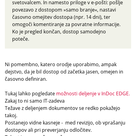
svetovalcem. In namesto priloge v e-pošti:
pošlje
povezavo z dostopom »samo branje«,
nastavi
časovno omejitev dostopa (npr. 14 dni), ter
omogoči komentiranje za povratne informacije.
Ko je pregled končan, dostop samodejno
poteče.
Ni pomembno, katero orodje uporabimo, ampak
dejstvo, da je bil dostop od začetka jasen, omejen in
časovno definiran.
Tukaj lahko pogledate
možnosti deljenje v InDoc EDGE.
Zakaj to ni samo IT-zadeva
Težave z deljenjem dokumentov se redko pokažejo
takoj.
Postanejo vidne kasneje - med revizijo, ob vprašanju
dostopov ali pri preverjanju odločitev.