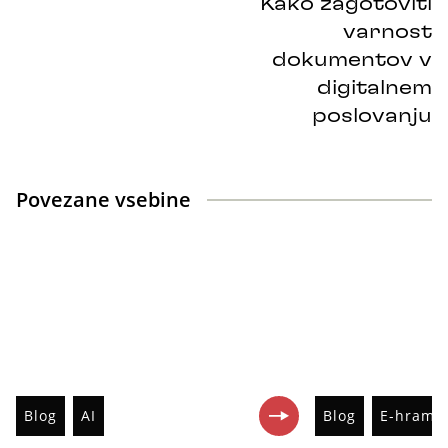
Kako zagotoviti
varnost
dokumentov v
digitalnem
poslovanju
Povezane vsebine
Blog
AI
Blog
E-hramb