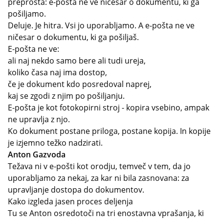
preprosta: e-pošta ne ve ničesar o dokumentu, ki ga
pošiljamo.
Deluje. Je hitra. Vsi jo uporabljamo. A e-pošta ne ve
ničesar o dokumentu, ki ga pošiljaš.
E-pošta ne ve:
ali naj nekdo samo bere ali tudi ureja,
koliko časa naj ima dostop,
če je dokument kdo posredoval naprej,
kaj se zgodi z njim po pošiljanju.
E-pošta je kot fotokopirni stroj - kopira vsebino, ampak
ne upravlja z njo.
Ko dokument postane priloga, postane kopija. In kopije
je izjemno težko nadzirati.
Anton Gazvoda
Težava ni v e-pošti kot orodju, temveč v tem, da jo
uporabljamo za nekaj, za kar ni bila zasnovana: za
upravljanje dostopa do dokumentov.
Kako izgleda jasen proces deljenja
Tu se Anton osredotoči na tri enostavna vprašanja, ki