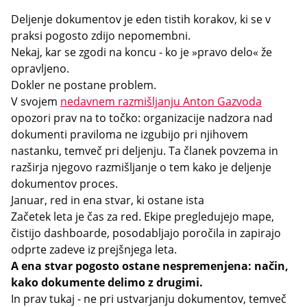
Deljenje dokumentov je eden tistih korakov, ki se v
praksi pogosto zdijo nepomembni.
Nekaj, kar se zgodi na koncu - ko je »pravo delo« že
opravljeno.
Dokler ne postane problem.
V svojem
nedavnem razmišljanju Anton Gazvoda
opozori prav na to točko: organizacije nadzora nad
dokumenti praviloma ne izgubijo pri njihovem
nastanku, temveč pri deljenju. Ta članek povzema in
razširja njegovo razmišljanje o tem kako je deljenje
dokumentov proces.
Januar, red in ena stvar, ki ostane ista
Začetek leta je čas za red. Ekipe pregledujejo mape,
čistijo dashboarde, posodabljajo poročila in zapirajo
odprte zadeve iz prejšnjega leta.
A ena stvar pogosto ostane nespremenjena: način,
kako dokumente delimo z drugimi.
In prav tukaj - ne pri ustvarjanju dokumentov, temveč