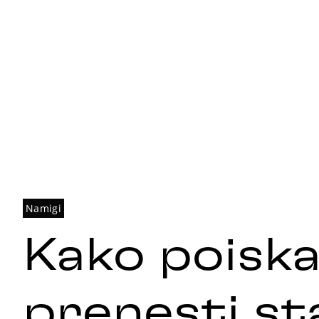
Namigi
Kako poiska
prenesti st