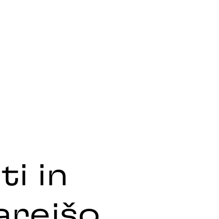
ti in
arejšo