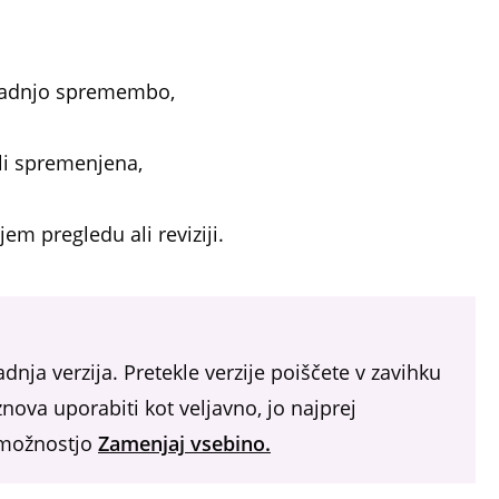
d zadnjo spremembo,
ali spremenjena,
em pregledu ali reviziji.
nja verzija. Pretekle verzije poiščete v zavihku
znova uporabiti kot veljavno, jo najprej
z možnostjo
Zamenjaj vsebino.